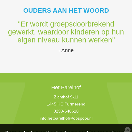
OUDERS AAN HET WOORD
"Er wordt groepsdoorbrekend
gewerkt, waardoor kinderen op hun
eigen niveau kunnen werken"
- Anne
Het Parelhof
Zichthof 9-11
1445 HC Purmerend
0299-640610
info.hetparelhof@opspoor.nl