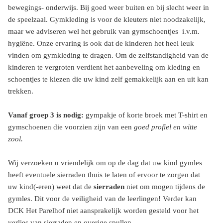
bewegings- onderwijs. Bij goed weer buiten en bij slecht weer in
de speelzaal. Gymkleding is voor de kleuters niet noodzakelijk,
maar we adviseren wel het gebruik van gymschoentjes i.v.m.
hygiëne. Onze ervaring is ook dat de kinderen het heel leuk
vinden om gymkleding te dragen. Om de zelfstandigheid van de
kinderen te vergroten verdient het aanbeveling om kleding en
schoentjes te kiezen die uw kind zelf gemakkelijk aan en uit kan
trekken.
Vanaf groep 3 is nodig:
gympakje of korte broek met T-shirt en
gymschoenen die voorzien zijn van een
goed profiel en witte
zool.
Wij verzoeken u vriendelijk om op de dag dat uw kind gymles
heeft eventuele sierraden thuis te laten of ervoor te zorgen dat
uw kind(-eren) weet dat de
sierraden
niet om mogen tijdens de
gymles. Dit voor de veiligheid van de leerlingen! Verder kan
DCK Het Parelhof niet aansprakelijk worden gesteld voor het
verlies van sierraden en overige spullen.