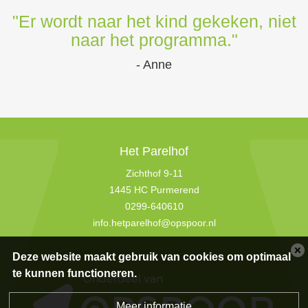
"Er wordt naar het kind gekeken, niet
naar het programma."
- Anne
Het Parelhof
Zichthof 9-11
1445 HC Purmerend
0299-640610
info.hetparelhof@opspoor.nl
Deze website maakt gebruik van cookies om optimaal
te kunnen functioneren.
Meer informatie